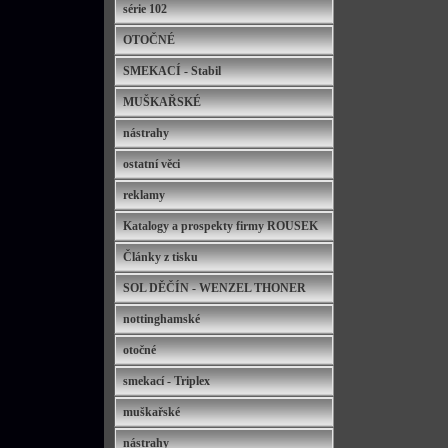
série 102
OTOČNÉ
SMEKACÍ - Stabil
MUŠKAŘSKÉ
nástrahy
ostatní věci
reklamy
Katalogy a prospekty firmy ROUSEK
Články z tisku
SOL DĚČÍN - WENZEL THONER
nottinghamské
otočné
smekací - Triplex
muškařské
nástrahy