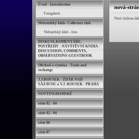
Úvod - Introduction
nová-strá
Fotogalerie
Není vložena žád
Sběratelský klub- Collectors club
Sběratelský klub - foto
DISKUSE,KOMENTÁŘE,
POSTŘEHY - NÁVŠTĚVNÍ KNIHA -
DISCUSSION, COMMENTS,
OBSERVATIONS-GUESTBOOK
Obchod a výměna - Trade and
exchange
J.J.ROUSEK - ŽDÁR NAD
SÁZAVOU a V.J. ROUSEK - PRAHA
NOTTINGHAMSKÉ
série 82 - 84
série 92 - 94
série 86
série 87