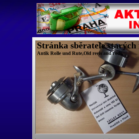
Stránka sběratele starých
Antik Rolle und Rute,Old reels and rods.