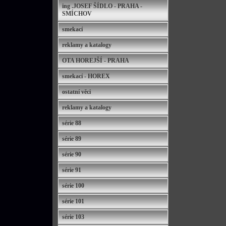
ing .JOSEF ŠÍDLO - PRAHA -
SMÍCHOV
smekací
reklamy a katalogy
OTA HOREJŠÍ - PRAHA
smekací - HOREX
ostatní věci
reklamy a katalogy
série 88
série 89
série 90
série 91
série 100
série 101
série 103