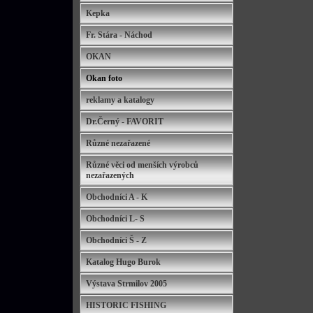
Kepka
Fr. Stára - Náchod
OKAN
Okan foto
reklamy a katalogy
Dr.Černý - FAVORIT
Různé nezařazené
Různé věci od menších výrobců
nezařazených
Obchodníci A - K
Obchodníci L- S
Obchodníci Š - Z
Katalog Hugo Burok
Výstava Strmilov 2005
HISTORIC FISHING