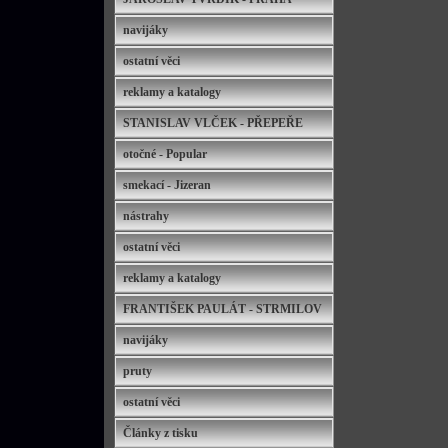
navijáky
ostatní věci
reklamy a katalogy
STANISLAV VLČEK - PŘEPEŘE
otočné - Popular
smekací - Jizeran
nástrahy
ostatní věci
reklamy a katalogy
FRANTIŠEK PAULÁT - STRMILOV
navijáky
pruty
ostatní věci
Články z tisku