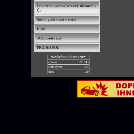
Odkazy na webové stránky sběratelů v
Čr
Stránky sběratelů v cizině
DAM
SOL prodej text
PRODEJ SOL
NÁVŠTĚVNÍKŮ STRÁNKY
celkem
395 143
tento týden
505
dnes
119