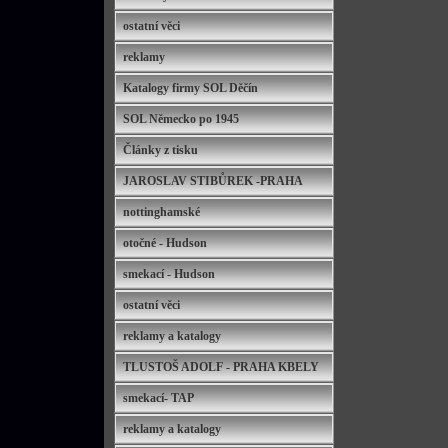
ostatní věci
reklamy
Katalogy firmy SOL Děčín
SOL Německo po 1945
Články z tisku
JAROSLAV STIBŮREK -PRAHA
nottinghamské
otočné - Hudson
smekací - Hudson
ostatní věci
reklamy a katalogy
TLUSTOŠ ADOLF - PRAHA KBELY
smekací- TAP
reklamy a katalogy