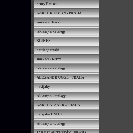
pruty Rousek
KAREL KOSMAN - PRAHA
smekací - Karko
reklamy a katalogy
KLIREX
nottinghamské
smekací - Klirex
reklamy a katalogy
ALEXANDR UGGÉ - PRAHA
navijáky
reklamy a katalogy
KAREL STANĚK - PRAHA
navijáky UNITY
reklamy a katalogy
JAROSLAV TVRDÍK - PRAHA