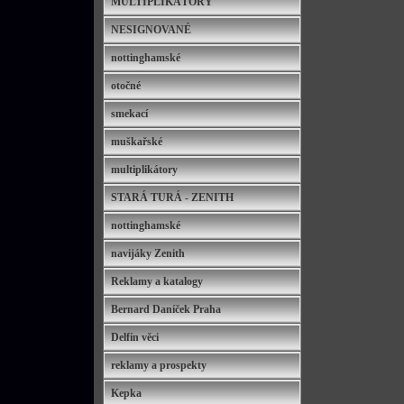
MULTIPLIKÁTORY
NESIGNOVANÉ
nottinghamské
otočné
smekací
muškařské
multiplikátory
STARÁ TURÁ - ZENITH
nottinghamské
navijáky Zenith
Reklamy a katalogy
Bernard Daníček Praha
Delfín věci
reklamy a prospekty
Kepka