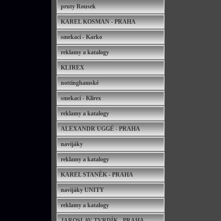
pruty Rousek
KAREL KOSMAN - PRAHA
smekací - Karko
reklamy a katalogy
KLIREX
nottinghamské
smekací - Klirex
reklamy a katalogy
ALEXANDR UGGÉ - PRAHA
navijáky
reklamy a katalogy
KAREL STANĚK - PRAHA
navijáky UNITY
reklamy a katalogy
JAROSLAV TVRDÍK - PRAHA