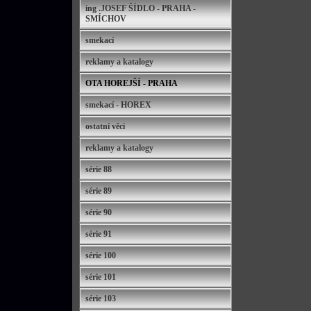
ing .JOSEF ŠÍDLO - PRAHA -
SMÍCHOV
smekací
reklamy a katalogy
OTA HOREJŠÍ - PRAHA
smekací - HOREX
ostatní věci
reklamy a katalogy
série 88
série 89
série 90
série 91
série 100
série 101
série 103