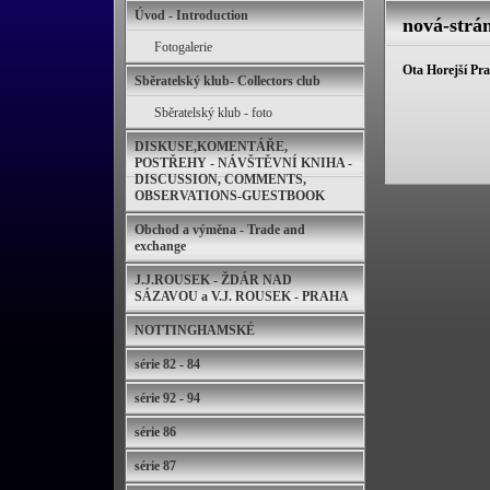
Úvod - Introduction
nová-strá
Fotogalerie
Ota Horejší Pr
Sběratelský klub- Collectors club
Sběratelský klub - foto
DISKUSE,KOMENTÁŘE,
POSTŘEHY - NÁVŠTĚVNÍ KNIHA -
DISCUSSION, COMMENTS,
OBSERVATIONS-GUESTBOOK
Obchod a výměna - Trade and
exchange
J.J.ROUSEK - ŽDÁR NAD
SÁZAVOU a V.J. ROUSEK - PRAHA
NOTTINGHAMSKÉ
série 82 - 84
série 92 - 94
série 86
série 87