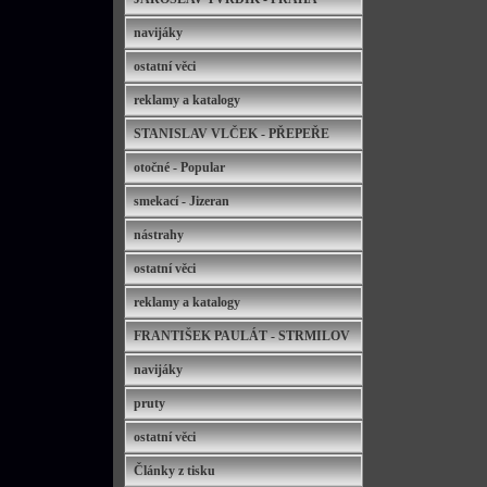
navijáky
ostatní věci
reklamy a katalogy
STANISLAV VLČEK - PŘEPEŘE
otočné - Popular
smekací - Jizeran
nástrahy
ostatní věci
reklamy a katalogy
FRANTIŠEK PAULÁT - STRMILOV
navijáky
pruty
ostatní věci
Články z tisku