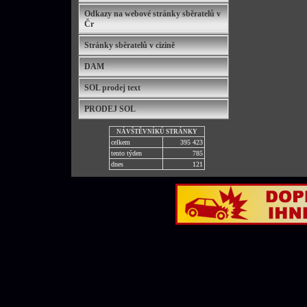
Odkazy na webové stránky sběratelů v
Čr
Stránky sběratelů v cizině
DAM
SOL prodej text
PRODEJ SOL
NÁVŠTĚVNÍKŮ STRÁNKY
celkem
395 423
tento týden
785
dnes
121