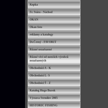
Kepka
Fr. Stára - Náchod
OKAN
Okan foto
reklamy a katalogy
Dr.Černý - FAVORIT
Různé nezařazené
Různé věci od menších výrobců
nezařazených
Obchodníci A - K
Obchodníci L- S
Obchodníci Š - Z
Katalog Hugo Burok
Výstava Strmilov 2005
HISTORIC FISHING