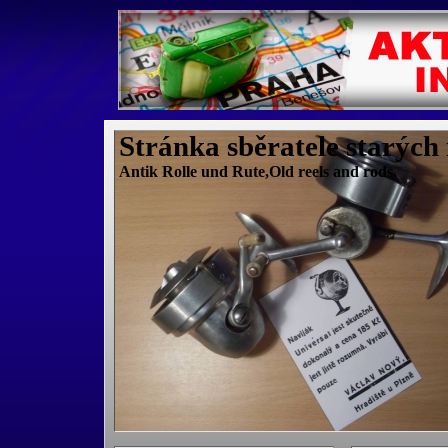
Stránka sběratele starých
Antik Rolle und Rute,Old reels and rods.