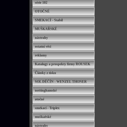
série 102
OTOČNÉ
SMEKACÍ - Stabil
MUŠKAŘSKÉ
nástrahy
ostatní věci
reklamy
Katalogy a prospekty firmy ROUSEK
Články z tisku
SOL DĚČÍN - WENZEL THONER
nottinghamské
otočné
smekací - Triplex
muškařské
nástrahy