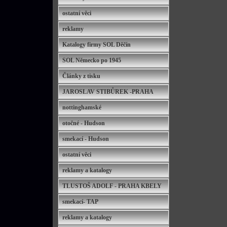
ostatní věci
reklamy
Katalogy firmy SOL Děčín
SOL Německo po 1945
Články z tisku
JAROSLAV STIBŮREK -PRAHA
nottinghamské
otočné - Hudson
smekací - Hudson
ostatní věci
reklamy a katalogy
TLUSTOŠ ADOLF - PRAHA KBELY
smekací- TAP
reklamy a katalogy