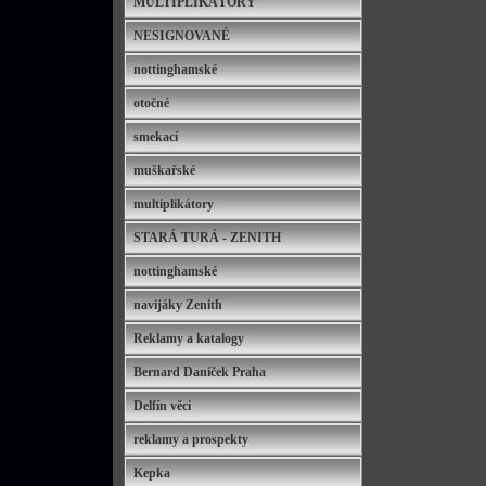
MULTIPLIKÁTORY
NESIGNOVANÉ
nottinghamské
otočné
smekací
muškařské
multiplikátory
STARÁ TURÁ - ZENITH
nottinghamské
navijáky Zenith
Reklamy a katalogy
Bernard Daníček Praha
Delfín věci
reklamy a prospekty
Kepka