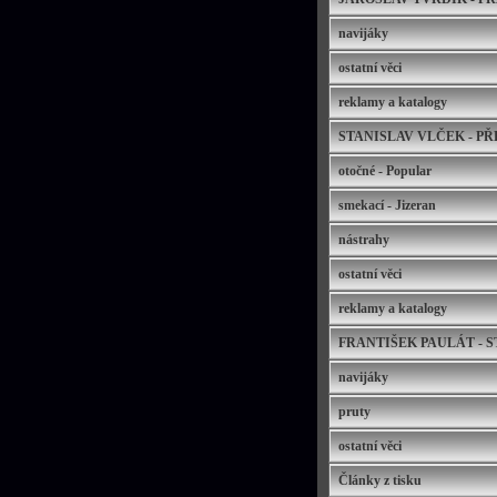
navijáky
ostatní věci
reklamy a katalogy
STANISLAV VLČEK - P
otočné - Popular
smekací - Jizeran
nástrahy
ostatní věci
reklamy a katalogy
FRANTIŠEK PAULÁT - 
navijáky
pruty
ostatní věci
Články z tisku