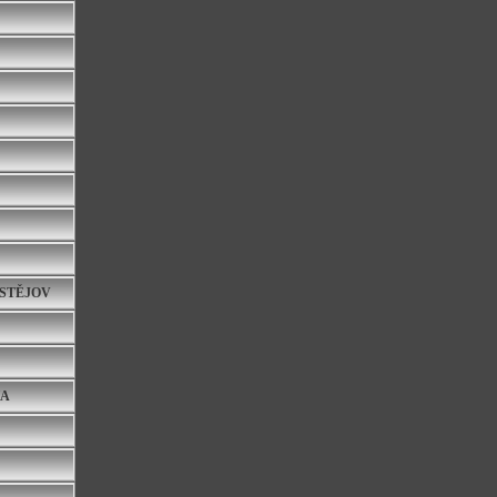
OSTĚJOV
HA