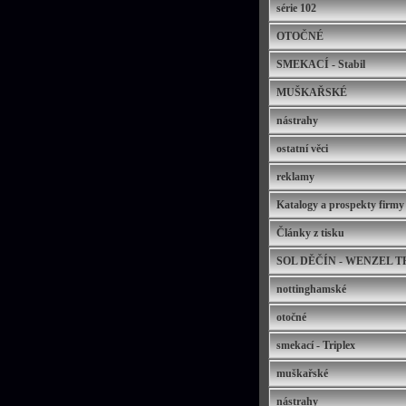
série 102
OTOČNÉ
SMEKACÍ - Stabil
MUŠKAŘSKÉ
nástrahy
ostatní věci
reklamy
Katalogy a prospekty fir
Články z tisku
SOL DĚČÍN - WENZEL 
nottinghamské
otočné
smekací - Triplex
muškařské
nástrahy