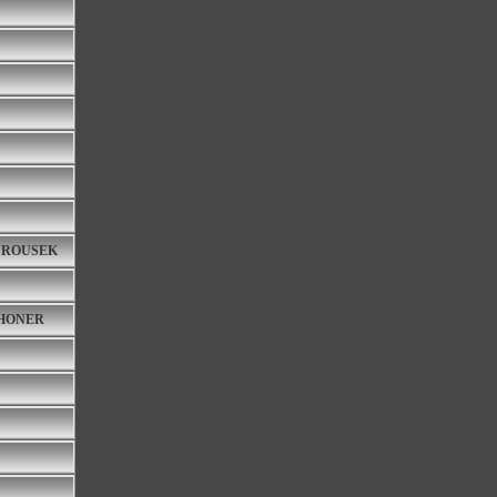
my ROUSEK
THONER