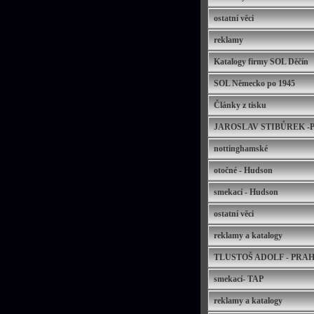
ostatní věci
reklamy
Katalogy firmy SOL Děčín
SOL Německo po 1945
Články z tisku
JAROSLAV STIBŮREK -
nottinghamské
otočné - Hudson
smekací - Hudson
ostatní věci
reklamy a katalogy
TLUSTOŠ ADOLF - PRA
smekací- TAP
reklamy a katalogy