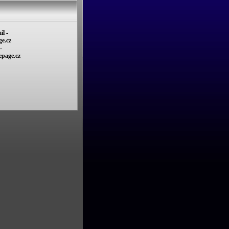
il -
e.cz
-
epage.cz