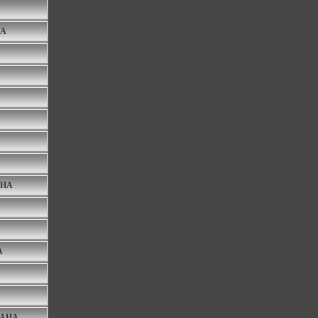
HA
AHA
A
RAHA