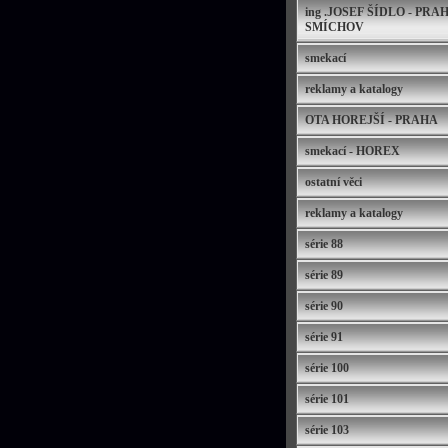
ing .JOSEF ŠÍDLO - PRAH
SMÍCHOV
smekací
reklamy a katalogy
OTA HOREJŠÍ - PRAHA
smekací - HOREX
ostatní věci
reklamy a katalogy
série 88
série 89
série 90
série 91
série 100
série 101
série 103