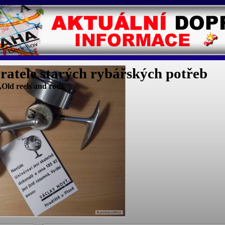
ratele starých rybářských potřeb
Old reels and rods.