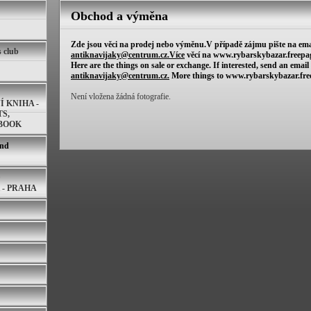
Obchod a výměna
Zde jsou věci na prodej nebo výměnu.V případě zájmu pište na ema
s club
antiknavijaky@centrum.cz.Více
věcí na www.rybarskybazar.freepag
Here are the things on sale or exchange. If interested, send an email 
antiknavijaky@centrum.cz.
More things to www.rybarskybazar.fre
Není vložena žádná fotografie.
 KNIHA -
S,
BOOK
and
D
 - PRAHA