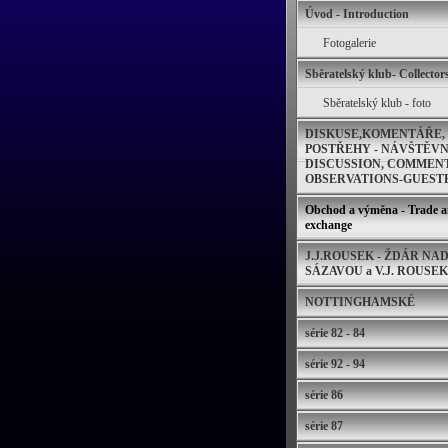
Úvod - Introduction
Fotogalerie
Sběratelský klub- Collector
Sběratelský klub - foto
DISKUSE,KOMENTÁŘE,
POSTŘEHY - NÁVŠTĚVNÍ
DISCUSSION, COMMENT
OBSERVATIONS-GUEST
Obchod a výměna - Trade 
exchange
J.J.ROUSEK - ŽDÁR NA
SÁZAVOU a V.J. ROUSEK
NOTTINGHAMSKÉ
série 82 - 84
série 92 - 94
série 86
série 87