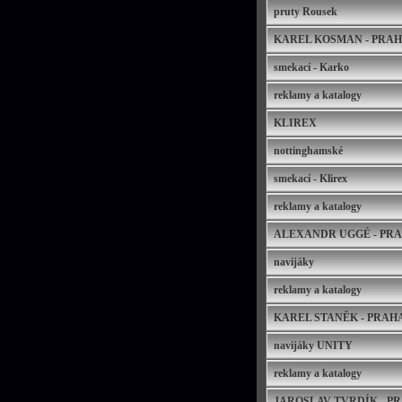
pruty Rousek
KAREL KOSMAN - PRA
smekací - Karko
reklamy a katalogy
KLIREX
nottinghamské
smekací - Klirex
reklamy a katalogy
ALEXANDR UGGÉ - PR
navijáky
reklamy a katalogy
KAREL STANĚK - PRAH
navijáky UNITY
reklamy a katalogy
JAROSLAV TVRDÍK - P