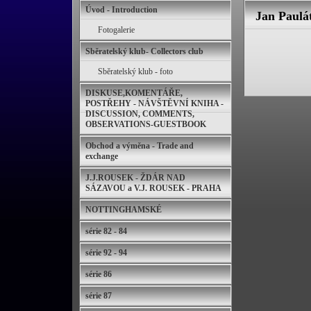
Úvod - Introduction
Jan Paulát
Fotogalerie
Sběratelský klub- Collectors club
Sběratelský klub - foto
DISKUSE,KOMENTÁŘE,
POSTŘEHY - NÁVŠTĚVNÍ KNIHA -
DISCUSSION, COMMENTS,
OBSERVATIONS-GUESTBOOK
Obchod a výměna - Trade and
exchange
J.J.ROUSEK - ŽDÁR NAD
SÁZAVOU a V.J. ROUSEK - PRAHA
NOTTINGHAMSKÉ
série 82 - 84
série 92 - 94
série 86
série 87