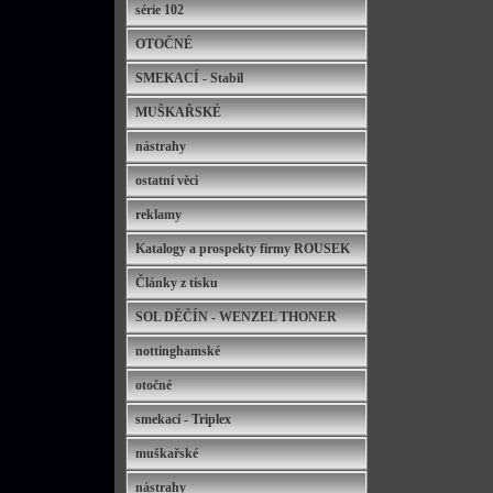
série 102
OTOČNÉ
SMEKACÍ - Stabil
MUŠKAŘSKÉ
nástrahy
ostatní věci
reklamy
Katalogy a prospekty firmy ROUSEK
Články z tisku
SOL DĚČÍN - WENZEL THONER
nottinghamské
otočné
smekací - Triplex
muškařské
nástrahy