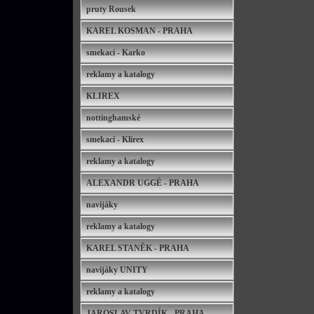
pruty Rousek
KAREL KOSMAN - PRAHA
smekací - Karko
reklamy a katalogy
KLIREX
nottinghamské
smekací - Klirex
reklamy a katalogy
ALEXANDR UGGÉ - PRAHA
navijáky
reklamy a katalogy
KAREL STANĚK - PRAHA
navijáky UNITY
reklamy a katalogy
JAROSLAV TVRDÍK - PRAHA