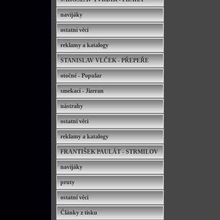
navijáky
ostatní věci
reklamy a katalogy
STANISLAV VLČEK - PŘEPEŘE
otočné - Popular
smekací - Jizeran
nástrahy
ostatní věci
reklamy a katalogy
FRANTIŠEK PAULÁT - STRMILOV
navijáky
pruty
ostatní věci
Články z tisku