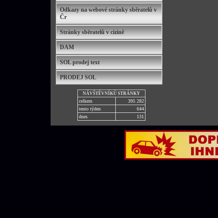
Odkazy na webové stránky sběratelů v
Čr
Stránky sběratelů v cizině
DAM
SOL prodej text
PRODEJ SOL
NÁVŠTĚVNÍKŮ STRÁNKY
celkem
395 282
tento týden
644
dnes
131