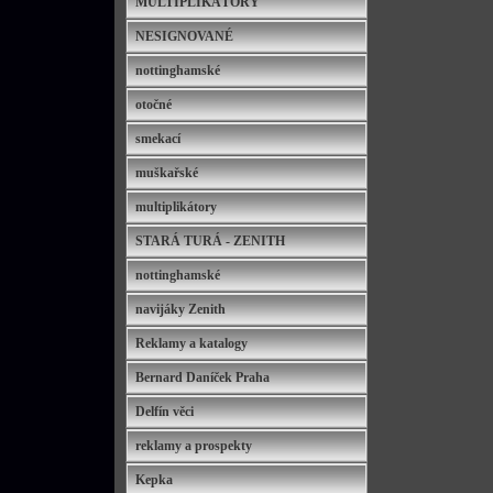
MULTIPLIKÁTORY
NESIGNOVANÉ
nottinghamské
otočné
smekací
muškařské
multiplikátory
STARÁ TURÁ - ZENITH
nottinghamské
navijáky Zenith
Reklamy a katalogy
Bernard Daníček Praha
Delfín věci
reklamy a prospekty
Kepka