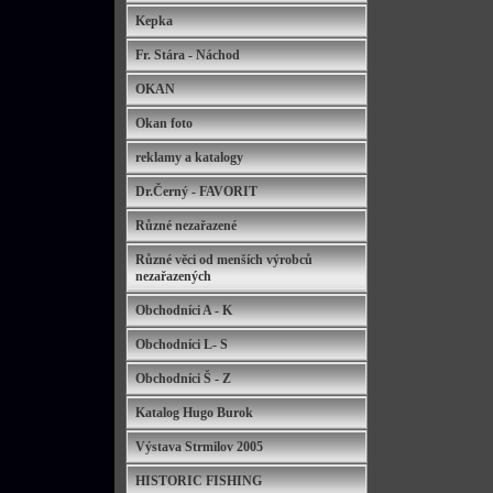
Kepka
Fr. Stára - Náchod
OKAN
Okan foto
reklamy a katalogy
Dr.Černý - FAVORIT
Různé nezařazené
Různé věci od menších výrobců
nezařazených
Obchodníci A - K
Obchodníci L- S
Obchodníci Š - Z
Katalog Hugo Burok
Výstava Strmilov 2005
HISTORIC FISHING