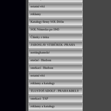
ostatní věci
reklamy
Katalogy firmy SOL Děčín
SOL Německo po 1945
Články z tisku
JAROSLAV STIBŮREK -PRAHA
nottinghamské
otočné - Hudson
smekací - Hudson
ostatní věci
reklamy a katalogy
TLUSTOŠ ADOLF - PRAHA KBELY
smekací- TAP
reklamy a katalogy