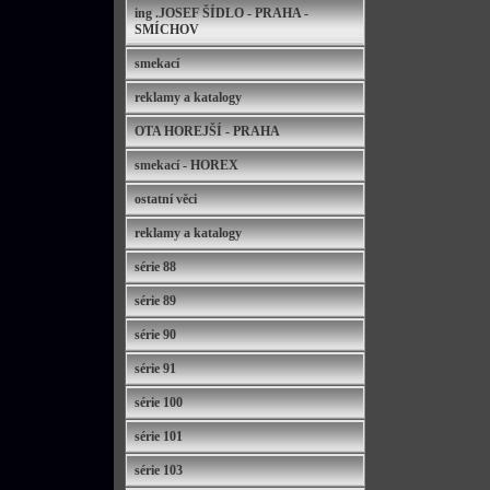
ing .JOSEF ŠÍDLO - PRAHA -
SMÍCHOV
smekací
reklamy a katalogy
OTA HOREJŠÍ - PRAHA
smekací - HOREX
ostatní věci
reklamy a katalogy
série 88
série 89
série 90
série 91
série 100
série 101
série 103