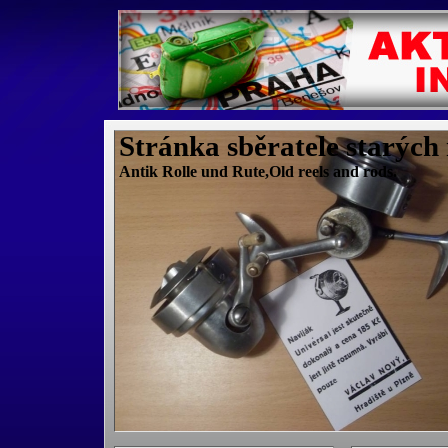
Stránka sběratele starých
Antik Rolle und Rute,Old reels and rods.